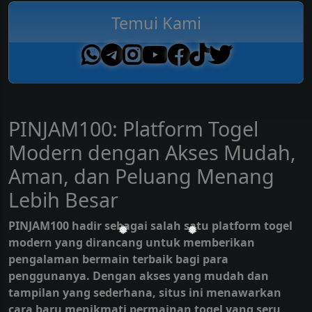
Temui Kami
PINJAM100: Platform Togel
Modern dengan Akses Mudah,
Aman, dan Peluang Menang
Lebih Besar
PINJAM100 hadir sebagai salah satu platform togel
modern yang dirancang untuk memberikan
pengalaman bermain terbaik bagi para
penggunanya. Dengan akses yang mudah dan
tampilan yang sederhana, situs ini menawarkan
cara baru menikmati permainan togel yang seru