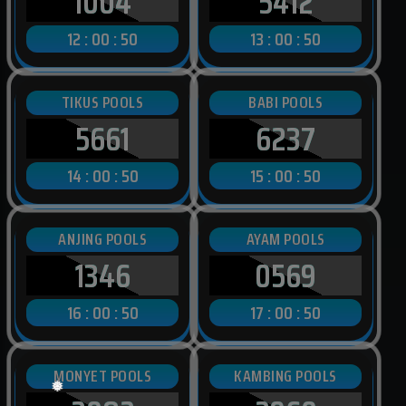
1004
5412
12 : 00 : 48
13 : 00 : 48
❅
TIKUS POOLS
BABI POOLS
5661
6237
14 : 00 : 48
15 : 00 : 48
ANJING POOLS
AYAM POOLS
1346
0569
16 : 00 : 48
17 : 00 : 48
MONYET POOLS
KAMBING POOLS