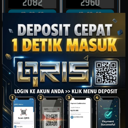
2082
2960
18 : 00 : 48
19 : 00 : 48
KUDA POOLS
ULAR POOLS
3859
1102
20 : 00 : 48
21 : 00 : 48
SLOT TERBARU
Lihat lebih banyak