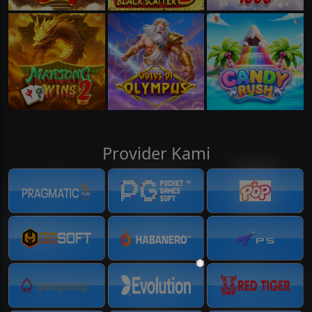
❅
Provider Kami