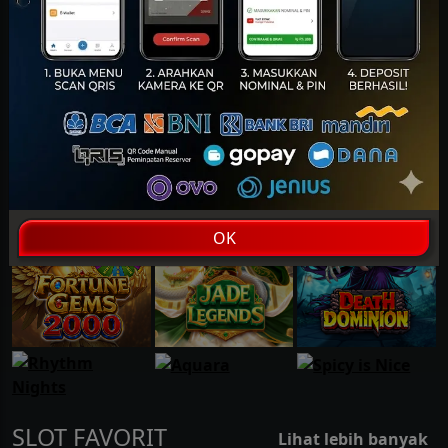
❅
❅
OK
SLOT FAVORIT
Lihat lebih banyak