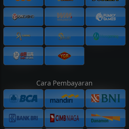
Cara Pembayaran