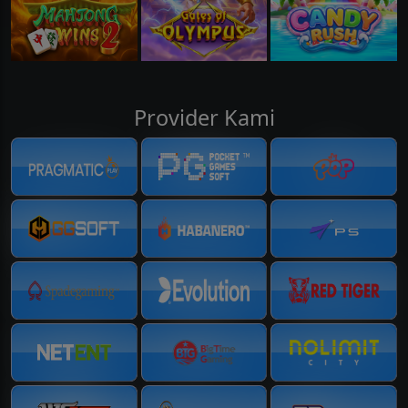
Provider Kami