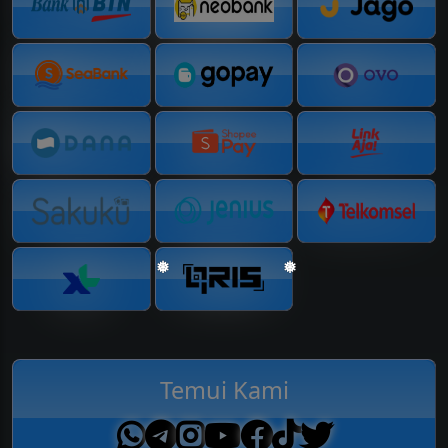
❅
Temui Kami