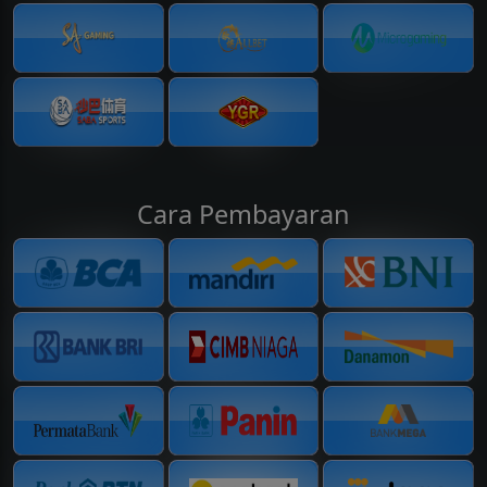
Cara Pembayaran