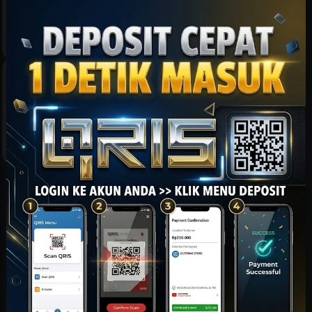
4815
6502
01 : 36 : 03
02 : 36 : 03
❅
❅
KUDA POOLS
ULAR POOLS
0860
6209
03 : 36 : 03
04 : 36 : 03
SLOT TERBARU
Lihat lebih banyak