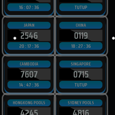
16 : 07 : 34
TUTUP
JAPAN
CHINA
2546
0119
20 : 17 : 34
18 : 27 : 34
CAMBODIA
SINGAPORE
7607
0715
14 : 47 : 34
TUTUP
❅
HONGKONG POOLS
SYDNEY POOLS
4245
4816