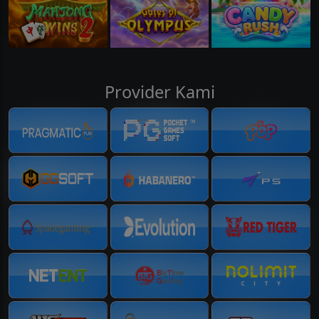
Provider Kami