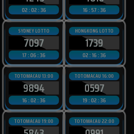
02 : 02 : 34
16 : 57 : 34
SYDNEY LOTTO
HONGKONG LOTTO
7097
1739
17 : 06 : 34
02 : 16 : 34
TOTOMACAU 13:00
TOTOMACAU 16:00
9894
0597
❅
16 : 02 : 34
19 : 02 : 34
TOTOMACAU 19:00
TOTOMACAU 22:00
5843
0991