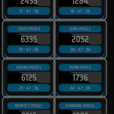
2435
1284
17 : 47 : 34
18 : 47 : 34
TIKUS POOLS
BABI POOLS
6335
2052
19 : 47 : 34
20 : 47 : 34
ANJING POOLS
AYAM POOLS
6125
1736
❅
❅
21 : 47 : 34
22 : 47 : 34
MONYET POOLS
KAMBING POOLS