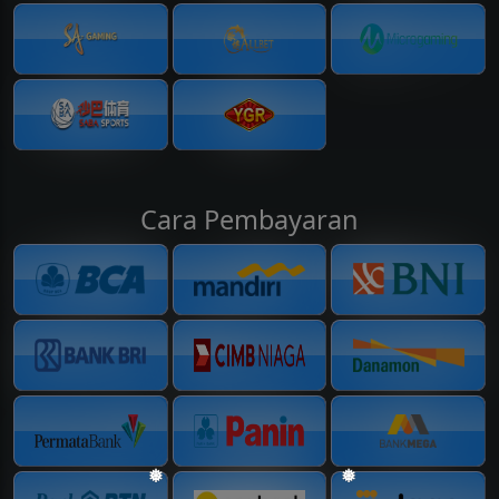
❅
Cara Pembayaran