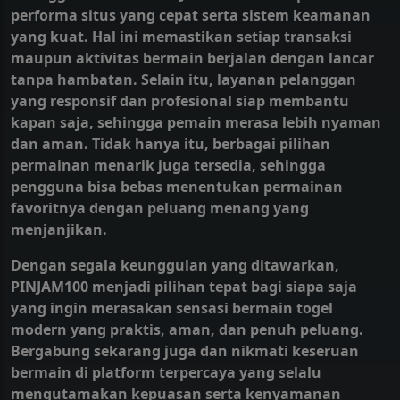
performa situs yang cepat serta sistem keamanan
yang kuat. Hal ini memastikan setiap transaksi
maupun aktivitas bermain berjalan dengan lancar
tanpa hambatan. Selain itu, layanan pelanggan
yang responsif dan profesional siap membantu
kapan saja, sehingga pemain merasa lebih nyaman
dan aman. Tidak hanya itu, berbagai pilihan
permainan menarik juga tersedia, sehingga
pengguna bisa bebas menentukan permainan
favoritnya dengan peluang menang yang
menjanjikan.
Dengan segala keunggulan yang ditawarkan,
PINJAM100 menjadi pilihan tepat bagi siapa saja
yang ingin merasakan sensasi bermain togel
modern yang praktis, aman, dan penuh peluang.
Bergabung sekarang juga dan nikmati keseruan
bermain di platform terpercaya yang selalu
mengutamakan kepuasan serta kenyamanan