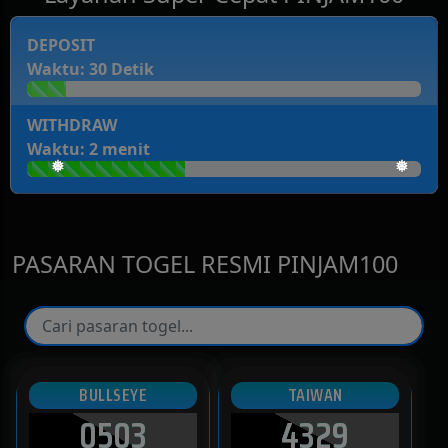
DEPOSIT
Waktu: 30 Detik
WITHDRAW
❅
Waktu: 2 menit
PASARAN TOGEL RESMI PINJAM100
BULLSEYE
TAIWAN
0503
4329