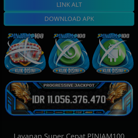
LINK ALT
DOWNLOAD APK
❅
Layanan Super Cepat PINJAM100