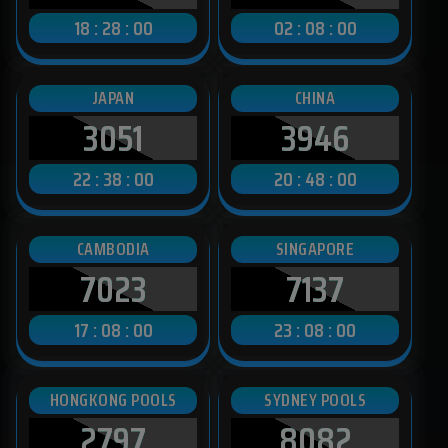
18 : 27 : 59
02 : 07 : 59
JAPAN
CHINA
❅
3051
3946
22 : 37 : 59
20 : 47 : 59
CAMBODIA
SINGAPORE
7023
7137
17 : 07 : 59
23 : 07 : 59
HONGKONG POOLS
SYDNEY POOLS
2797
8082