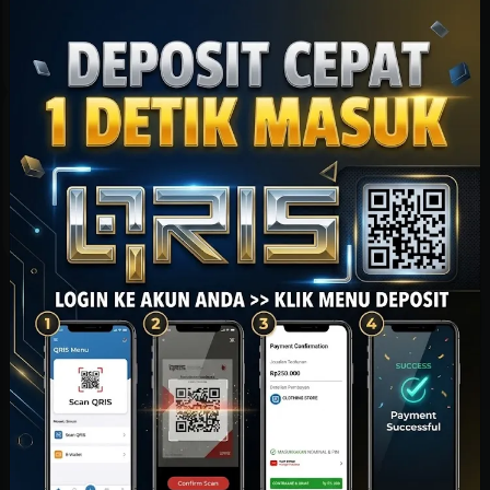
1364
7914
❅
02 : 07 : 59
03 : 07 : 59
KUDA POOLS
ULAR POOLS
6986
8059
04 : 07 : 59
05 : 07 : 59
SLOT TERBARU
Lihat lebih banyak