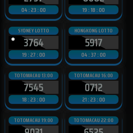
04 : 22 : 59
19 : 17 : 59
SYDNEY LOTTO
HONGKONG LOTTO
3764
5917
19 : 26 : 59
04 : 36 : 59
TOTOMACAU 13:00
TOTOMACAU 16:00
7545
0712
18 : 22 : 59
21 : 22 : 59
TOTOMACAU 19:00
TOTOMACAU 22:00
9031
6525