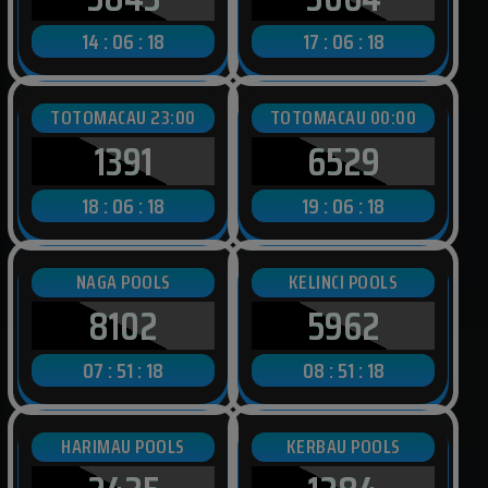
14 : 06 : 17
17 : 06 : 17
TOTOMACAU 23:00
TOTOMACAU 00:00
1391
6529
18 : 06 : 17
19 : 06 : 17
NAGA POOLS
KELINCI POOLS
8102
5962
07 : 51 : 17
08 : 51 : 17
❅
HARIMAU POOLS
KERBAU POOLS