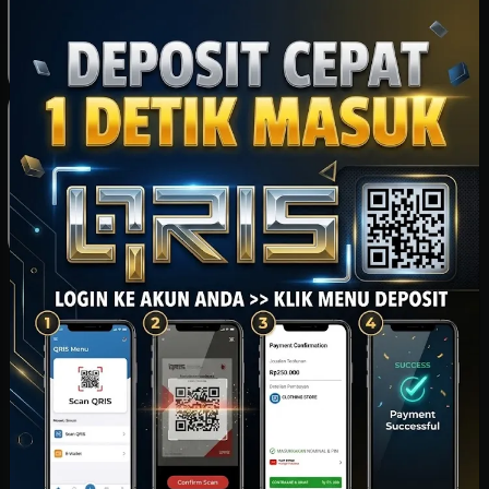
4815
6502
15 : 51 : 17
16 : 51 : 17
KUDA POOLS
ULAR POOLS
0860
6209
17 : 51 : 17
18 : 51 : 17
❅
SLOT TERBARU
Lihat lebih banyak