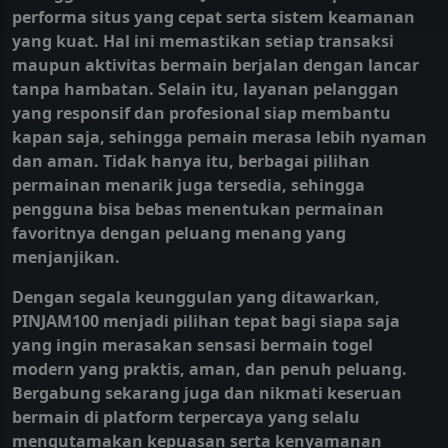
performa situs yang cepat serta sistem keamanan
yang kuat. Hal ini memastikan setiap transaksi
maupun aktivitas bermain berjalan dengan lancar
tanpa hambatan. Selain itu, layanan pelanggan
yang responsif dan profesional siap membantu
kapan saja, sehingga pemain merasa lebih nyaman
dan aman. Tidak hanya itu, berbagai pilihan
permainan menarik juga tersedia, sehingga
❅
pengguna bisa bebas menentukan permainan
favoritnya dengan peluang menang yang
menjanjikan.
Dengan segala keunggulan yang ditawarkan,
PINJAM100 menjadi pilihan tepat bagi siapa saja
yang ingin merasakan sensasi bermain togel
modern yang praktis, aman, dan penuh peluang.
Bergabung sekarang juga dan nikmati keseruan
bermain di platform terpercaya yang selalu
mengutamakan kepuasan serta kenyamanan