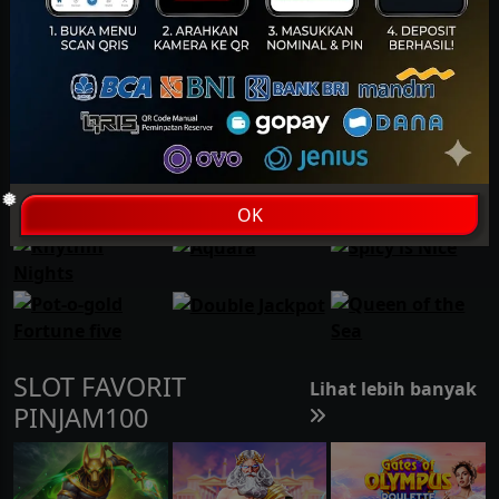
OK
SLOT FAVORIT
Lihat lebih banyak
PINJAM100