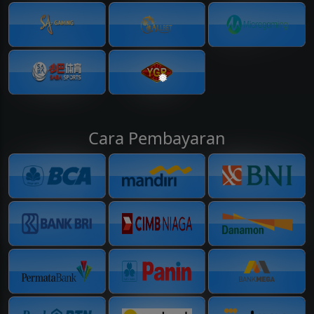
Cara Pembayaran