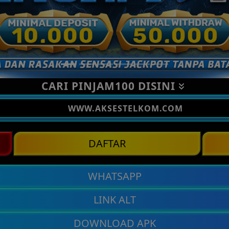
CARI PINJAM100 DISINI
WWW.AKSESTELKOM.COM
DAFTAR
WHATSAPP
LINK ALT
❅
DOWNLOAD APK