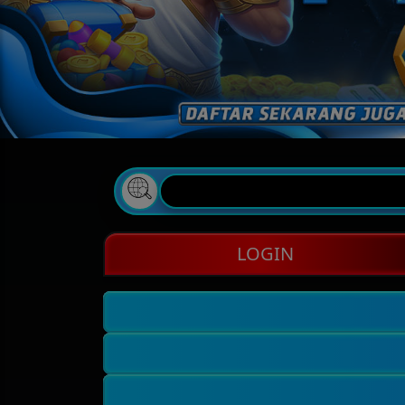
LOGIN