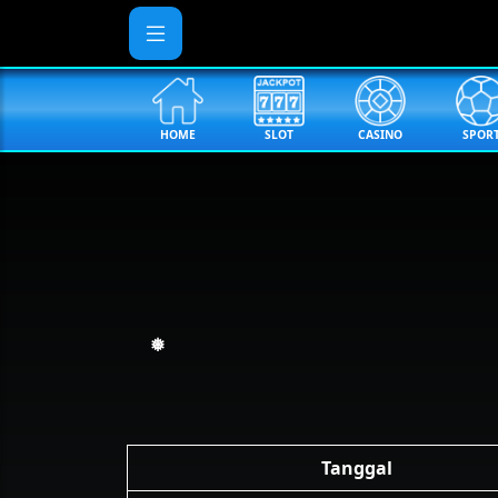
HOME
SLOT
CASINO
SPOR
❅
Tanggal