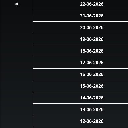
22-06-2026
21-06-2026
❅
20-06-2026
19-06-2026
18-06-2026
17-06-2026
16-06-2026
15-06-2026
14-06-2026
13-06-2026
12-06-2026