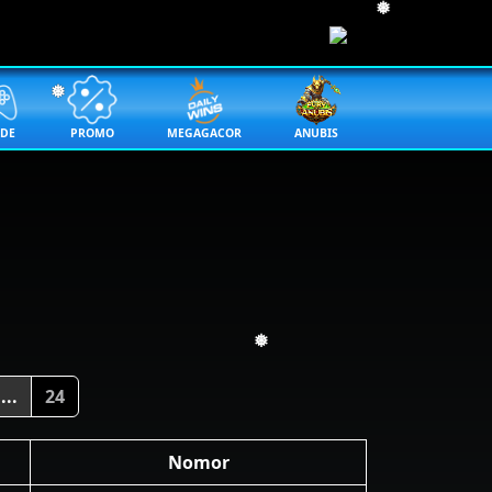
❅
DE
PROMO
MEGAGACOR
ANUBIS
❅
❅
...
24
Nomor