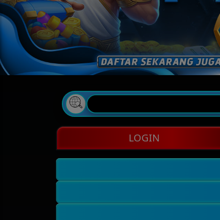
LOGIN