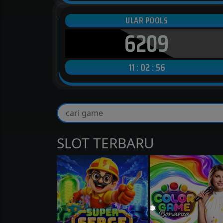
ULAR POOLS
6209
11 : 02 : 53
SLOT TERBARU