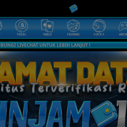
❅
T
TOGEL
TABLE
FISHING
COCK F.
ARCA
K LEBIH LANJUT !