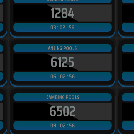
1284
03 : 02 : 53
ANJING POOLS
6125
06 : 02 : 53
KAMBING POOLS
6502
09 : 02 : 53