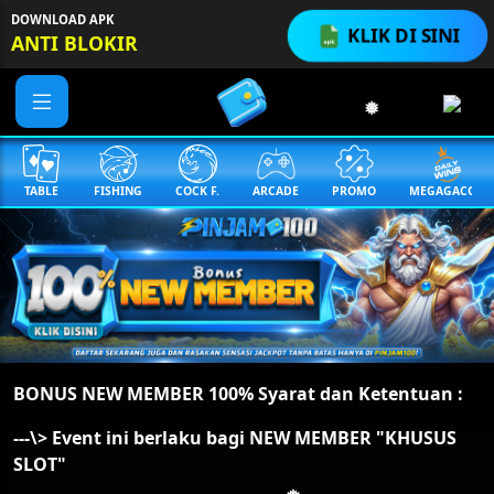
DOWNLOAD APK
KLIK DI SINI
ANTI BLOKIR
❅
TABLE
FISHING
COCK F.
ARCADE
PROMO
MEGAGACOR
BONUS NEW MEMBER 100% Syarat dan Ketentuan :
---\> Event ini berlaku bagi NEW MEMBER "KHUSUS
SLOT"