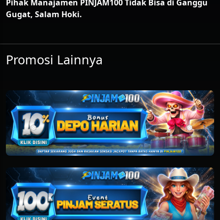
Pihak Manajamen PINJAM100 Tidak Bisa di Ganggu
Gugat, Salam Hoki.
Promosi Lainnya
❅