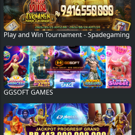
Play and Win Tournament - Spadegaming
GGSOFT GAMES