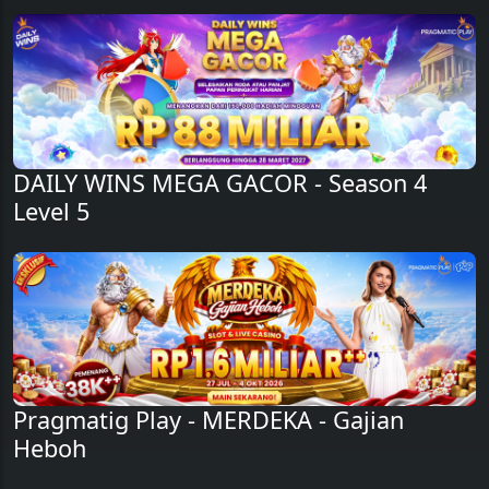
DAILY WINS MEGA GACOR - Season 4
Level 5
❅
Pragmatig Play - MERDEKA - Gajian
Heboh