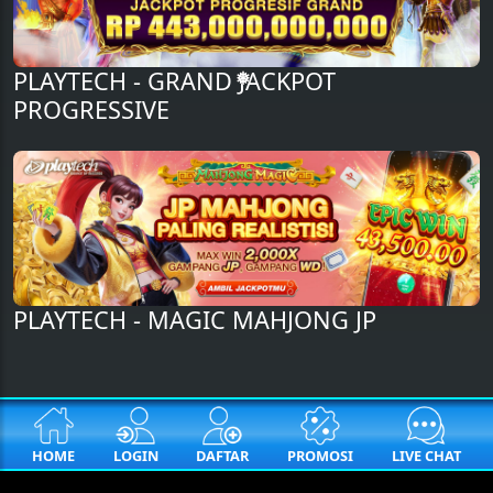
PLAYTECH - GRAND JACKPOT
PROGRESSIVE
PLAYTECH - MAGIC MAHJONG JP
HOME
LOGIN
DAFTAR
PROMOSI
LIVE CHAT