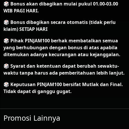
🎲 Bonus akan dibagikan mulai pukul 01.00-03.00
WIB PAGI HARI.
🎲 Bonus dibagikan secara otomatis (tidak perlu
klaim) SETIAP HARI
🎲 Pihak PINJAM100 berhak membatalkan semua
yang berhubungan dengan bonus di atas apabila
ditemukan adanya kecurangan atau kejanggalan.
🎲 Syarat dan ketentuan dapat berubah sewaktu-
waktu tanpa harus ada pemberitahuan lebih lanjut.
❅
🎲 Keputusan PINJAM100 bersifat Mutlak dan Final.
Tidak dapat di ganggu gugat.
Promosi Lainnya