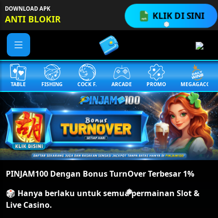
❅
DOWNLOAD APK
KLIK DI SINI
ANTI BLOKIR
TABLE
FISHING
COCK F.
ARCADE
PROMO
MEGAGACOR
PINJAM100 Dengan Bonus TurnOver Terbesar 1%
🎲 Hanya berlaku untuk semua permainan Slot &
Live Casino.